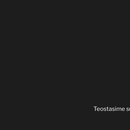
Kontsertvalgus
Teostasime s