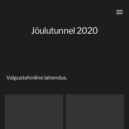
Toggl
Kontsertvalgus
menu
Jõulutunnel 2020
Valgustehniline lahendus.