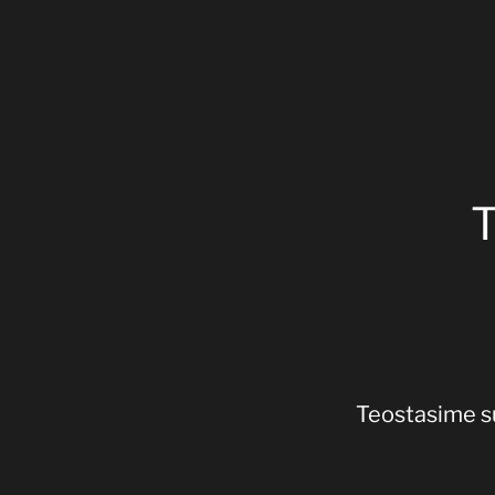
Kontsertvalgus
T
Teostasime sü