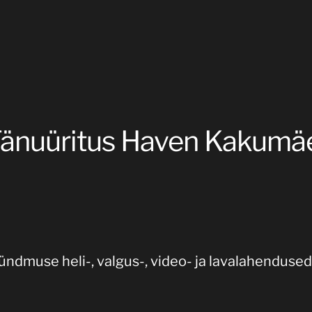
änuüritus Haven Kakumä
ndmuse heli-, valgus-, video- ja lavalahendused